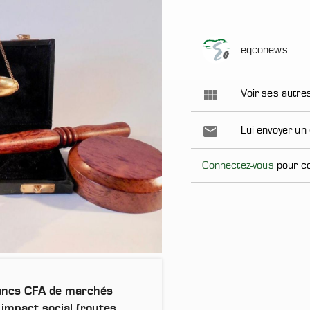
eqconews
view_module
Voir ses autr
email
Lui envoyer un
Connectez-vous
pour co
rancs CFA de marchés
 impact social (routes,