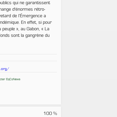
ublics qui ne garantissent
échange d'énormes rétro-
retard de l’Émergence a
ndémique. En effet, si pour
du peuple », au Gabon, « La
fonds sont la gangrène du
.org/
acter EqCoNews
100 %