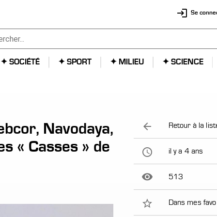
login
Se conne
✦ SOCIÉTÉ
✦ SPORT
✦ MILIEU
✦ SCIENCE
Webcor, Navodaya,
arrow_back
Retour à la list
ses « Casses » de
access_time
il y a 4 ans
remove_red_eye
513
star_border
Dans mes favo