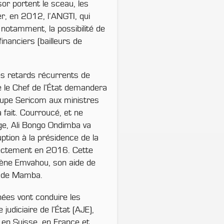
sor portent le sceau, les
r, en 2012, l’ANGTI, qui
notamment, la possibilité de
inanciers (bailleurs de
s retards récurrents de
e le Chef de l’État demandera
oupe Sericom aux ministres
fait. Courroucé, et ne
ge, Ali Bongo Ondimba va
uption à la présidence de la
rectement en 2016. Cette
rsène Emvahou, son aide de
m de Mamba.
es vont conduire les
udiciaire de l’État (AJE),
en Suisse, en France et