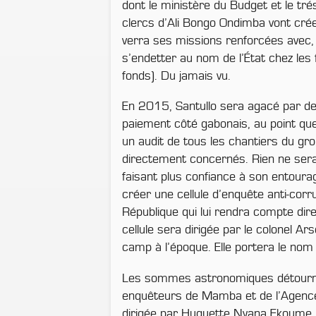
dont le ministère du Budget et le tré
clercs d’Ali Bongo Ondimba vont crée
verra ses missions renforcées avec, 
s’endetter au nom de l’État chez les f
fonds). Du jamais vu.
En 2015, Santullo sera agacé par de
paiement côté gabonais, au point qu
un audit de tous les chantiers du gr
directement concernés. Rien ne sera 
faisant plus confiance à son entoura
créer une cellule d’enquête anti-corr
République qui lui rendra compte di
cellule sera dirigée par le colonel A
camp à l’époque. Elle portera le no
Les sommes astronomiques détourné
enquêteurs de Mamba et de l’Agence j
dirigée par Huguette Nyana Ekoume, 