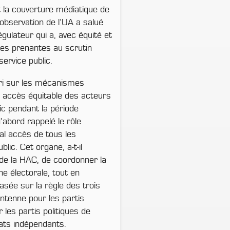
 la couverture médiatique de
’observation de l’UA a salué
gulateur qui a, avec équité et
ties prenantes au scrutin
ervice public.
ari sur les mécanismes
n accès équitable des acteurs
ic pendant la période
’abord rappelé le rôle
l accès de tous les
lic. Cet organe, a-t-il
 de la HAC, de coordonner la
e électorale, tout en
asée sur la règle des trois
antenne pour les partis
r les partis politiques de
dats indépendants.