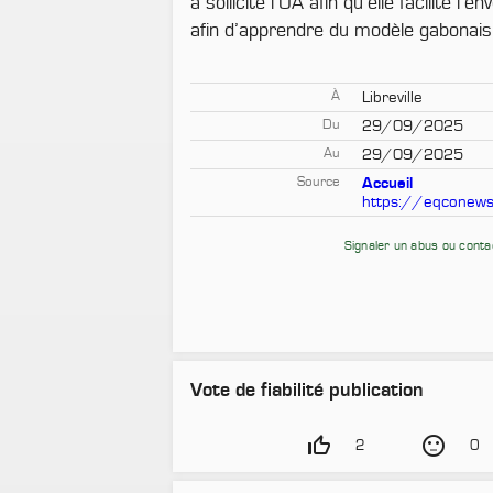
a sollicité l’UA afin qu’elle facilite l’e
afin d’apprendre du modèle gabonais
À
Libreville
Du
29/09/2025
Au
29/09/2025
Source
Accueil
https://eqconews
Signaler un abus ou cont
Vote de fiabilité publication
thumb_up_off_alt
sentiment_neutral
2
0