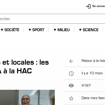
login
Se conne
✦ SOCIÉTÉ
✦ SPORT
✦ MILIEU
✦ SCIENCE
 et locales : les
arrow_back
Retour à la list
A à la HAC
access_time
il y a 10 mois
remove_red_eye
4187
star_border
Dans mes favo