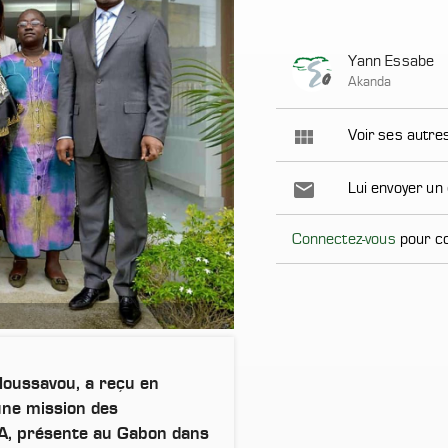
Yann Essabe
Akanda
view_module
Voir ses autr
email
Lui envoyer un
Connectez-vous
pour co
Moussavou, a reçu en
une mission des
UA, présente au Gabon dans